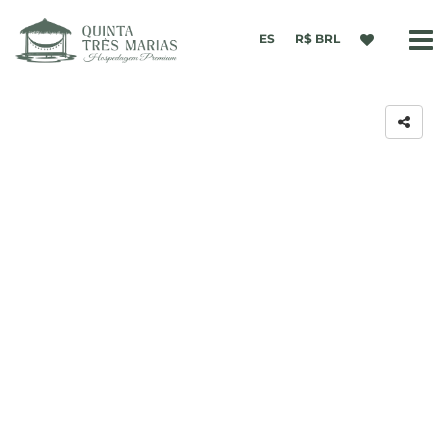
ES
R$ BRL