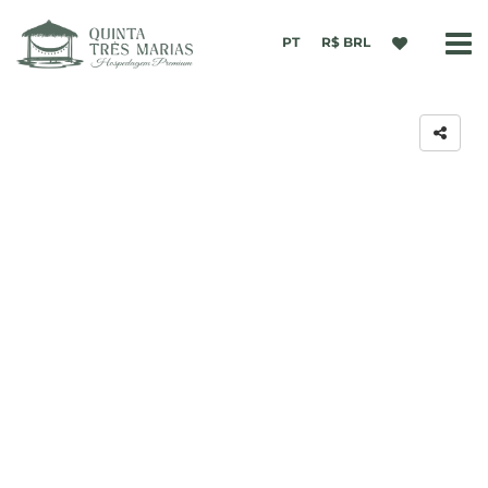
PT
R$ BRL