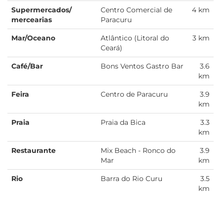
Supermercados/
Centro Comercial de
4 km
mercearias
Paracuru
Mar/Oceano
Atlântico (Litoral do
3 km
Ceará)
Café/Bar
Bons Ventos Gastro Bar
3.6
km
Feira
Centro de Paracuru
3.9
km
Praia
Praia da Bica
3.3
km
Restaurante
Mix Beach - Ronco do
3.9
Mar
km
Rio
Barra do Rio Curu
3.5
km