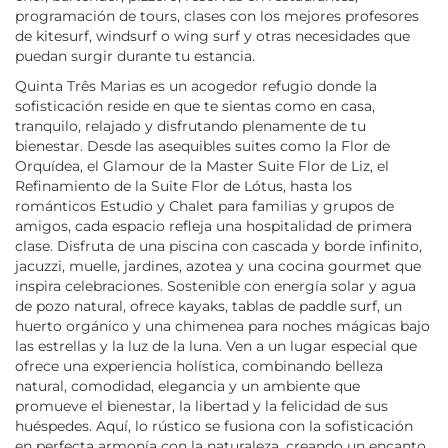
programación de tours, clases con los mejores profesores
de kitesurf, windsurf o wing surf y otras necesidades que
puedan surgir durante tu estancia.
Quinta Três Marias es un acogedor refugio donde la
sofisticación reside en que te sientas como en casa,
tranquilo, relajado y disfrutando plenamente de tu
bienestar. Desde las asequibles suites como la Flor de
Orquídea, el Glamour de la Master Suite Flor de Liz, el
Refinamiento de la Suite Flor de Lótus, hasta los
románticos Estudio y Chalet para familias y grupos de
amigos, cada espacio refleja una hospitalidad de primera
clase. Disfruta de una piscina con cascada y borde infinito,
jacuzzi, muelle, jardines, azotea y una cocina gourmet que
inspira celebraciones. Sostenible con energía solar y agua
de pozo natural, ofrece kayaks, tablas de paddle surf, un
huerto orgánico y una chimenea para noches mágicas bajo
las estrellas y la luz de la luna. Ven a un lugar especial que
ofrece una experiencia holística, combinando belleza
natural, comodidad, elegancia y un ambiente que
promueve el bienestar, la libertad y la felicidad de sus
huéspedes. Aquí, lo rústico se fusiona con la sofisticación
en perfecta armonía con la naturaleza, creando un encanto