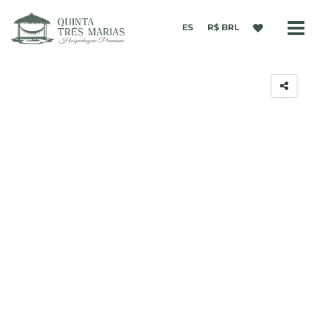
ES
R$ BRL